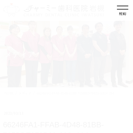
コ
ナ
ン
ビ
テ
ゲ
ン
ー
ツ
シ
に
ョ
移
ン
動
に
移
メディア
動
HOME
メディア
66246FA1-FFAB-4D48-81BB-705BBE979B30-300×194
2021/03/13
66246FA1-FFAB-4D48-81BB-