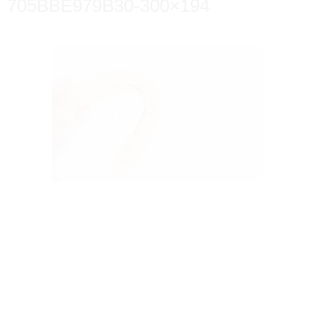
705BBE979B30-300×194