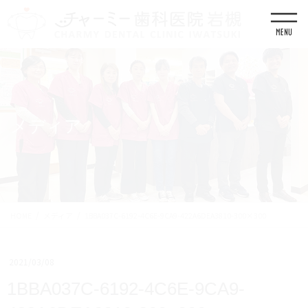
コ
ナ
ン
ビ
テ
ゲ
ン
ー
ツ
シ
に
ョ
移
ン
動
に
移
メディア
動
HOME
メディア
1BBA037C-6192-4C6E-9CA9-422A6DEA3810-300×300
2021/03/08
1BBA037C-6192-4C6E-9CA9-