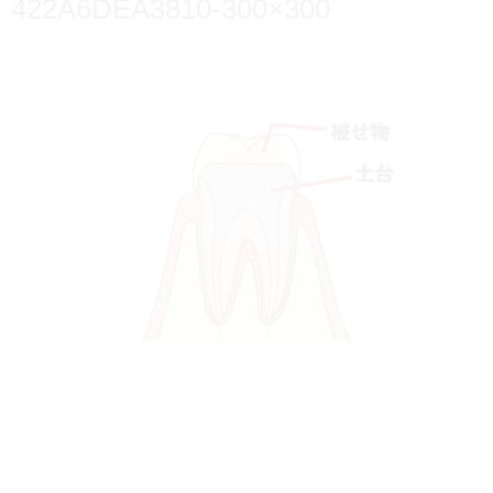
422A6DEA3810-300×300