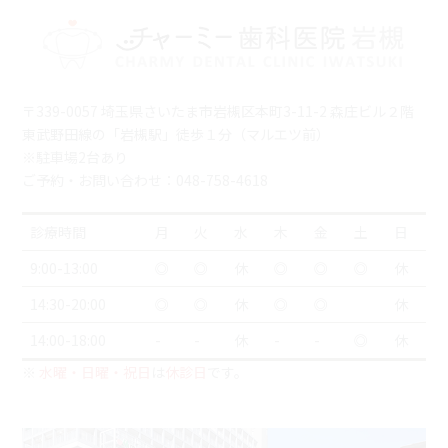
〒339-0057 埼玉県さいたま市岩槻区本町3-11-2 森庄ビル２階
東武野田線の「岩槻駅」徒歩１分（マルエツ前）
※駐車場2台あり
ご予約・お問い合わせ：048-758-4618
診療時間
月
火
水
木
金
土
日
9:00-13:00
◎
◎
休
◎
◎
◎
休
14:30-20:00
◎
◎
休
◎
◎
休
14:00-18:00
-
-
休
-
-
◎
休
※
水曜・日曜・祝日
は
休診日
です。