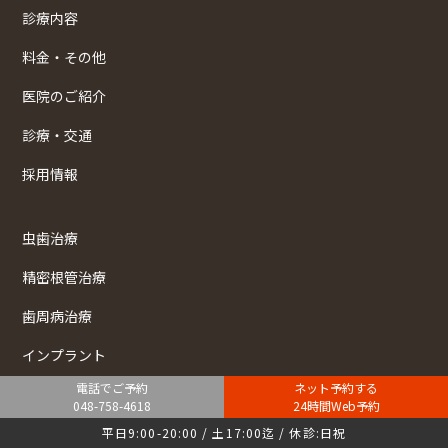
診療内容
料金・その他
医院のご紹介
診療・交通
採用情報
虫歯治療
精密根管治療
歯周病治療
インプラント
電話でご予約
ネット予約する
小児歯科（予防・治療）
048-758-4618
24時間Web予約
親知らず・口腔外科手術
平日9:00-20:00 / 土17:00迄 / 休診:日祝