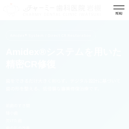
コ
ナ
ン
ビ
テ
ゲ
ン
ー
HOME
Amidex®システムを用いた 精密CR修復
ツ
シ
に
ョ
Amidex® System / Direct CR Restoration
移
ン
動
に
Amidex®システムを用いた
移
動
精密CR修復
歯をできるだけ大きく削らず、デジタル設計に基づいて
歯の形を整える、低侵襲な審美修復治療です。
前歯のすき間
矮小歯
欠けた歯
歯の形の改善