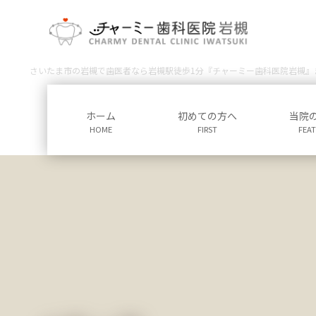
コ
ナ
ン
ビ
テ
ゲ
ン
ー
さいたま市の岩槻で歯医者なら岩槻駅徒歩1分『チャーミー歯科医院岩槻』
ツ
シ
に
ョ
移
ン
ホーム
初めての方へ
当院
動
に
HOME
FIRST
FEA
移
動