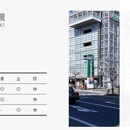
金
土
日
◎
◎
休
◎
休
-
◎
休