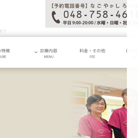
まで
の特徴
診療内容
料金・その他
医院
TURE
MENU
FEE
AB