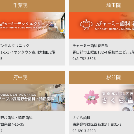
千葉院
埼玉院
デンタルクリニック
チャーミー歯科春日部
1-1-1 イオンタウン市川大和田2階
春日部市上蛭田132-4 昭和第二ビル2
05
048-752-5606
府中院
杉並院
蔵野台歯科・矯正歯科
さくら歯科
糸台4-15-35
東京都杉並区西荻北3丁目31-3
22
03-6913-8903