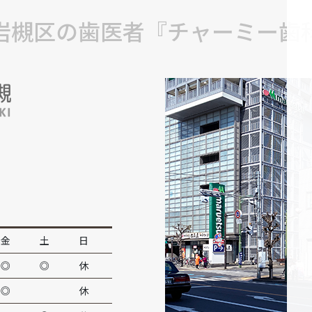
岩槻区の歯医者『チャーミー歯
金
土
日
◎
◎
休
◎
休