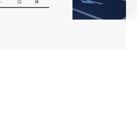
-
◎
休