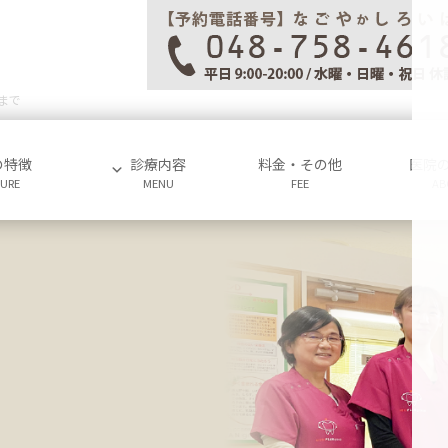
まで
の特徴
診療内容
料金・その他
医院
TURE
MENU
FEE
AB