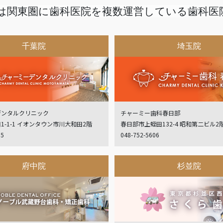
は関東圏に歯科医院を複数運営している歯科医
千葉院
埼玉院
デンタルクリニック
チャーミー歯科春日部
1-1-1 イオンタウン市川大和田2階
春日部市上蛭田132-4 昭和第二ビル2
05
048-752-5606
府中院
杉並院