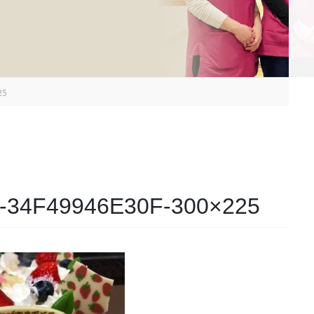
25
-34F49946E30F-300×225