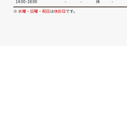
14:00-18:00
-
-
休
-
※
水曜・日曜・祝日
は
休診日
です。