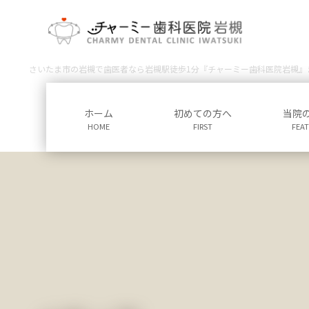
コ
ナ
ン
ビ
テ
ゲ
ン
ー
さいたま市の岩槻で歯医者なら岩槻駅徒歩1分『チャーミー歯科医院岩槻』
ツ
シ
に
ョ
移
ン
ホーム
初めての方へ
当院
動
に
HOME
FIRST
FEA
移
動