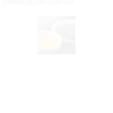
25669819E28F-150×150
CLINIC