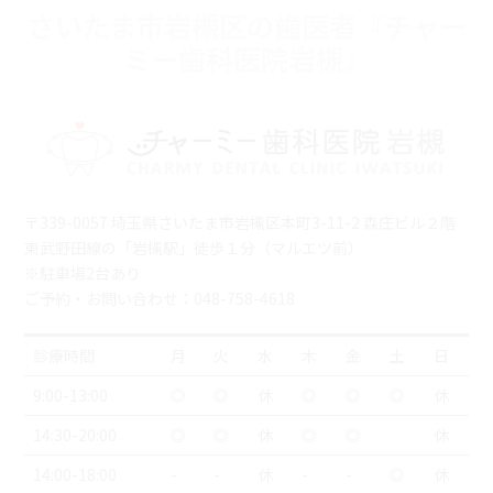
さいたま市岩槻区の歯医者『チャー
ミー歯科医院岩槻』
〒339-0057 埼玉県さいたま市岩槻区本町3-11-2 森庄ビル２階
東武野田線の「岩槻駅」徒歩１分（マルエツ前）
※駐車場2台あり
ご予約・お問い合わせ：048-758-4618
診療時間
月
火
水
木
金
土
日
9:00-13:00
◎
◎
休
◎
◎
◎
休
14:30-20:00
◎
◎
休
◎
◎
休
14:00-18:00
-
-
休
-
-
◎
休