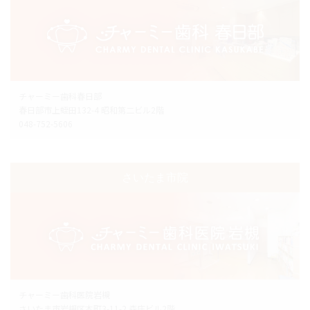
チャーミー歯科春日部
春日部市上蛭田132-4 昭和第二ビル2階
048-752-5606
さいたま市院
チャーミー歯科医院岩槻
さいたま市岩槻区本町3-11-2 森庄ビル2階