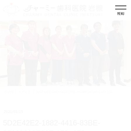
コ
ナ
ン
ビ
テ
ゲ
ン
ー
ツ
シ
に
ョ
移
ン
動
に
移
メディア
動
HOME
メディア
5D2E42E2-1882-4416-83BE-25669819E28F-150×150
2021/05/15
5D2E42E2-1882-4416-83BE-