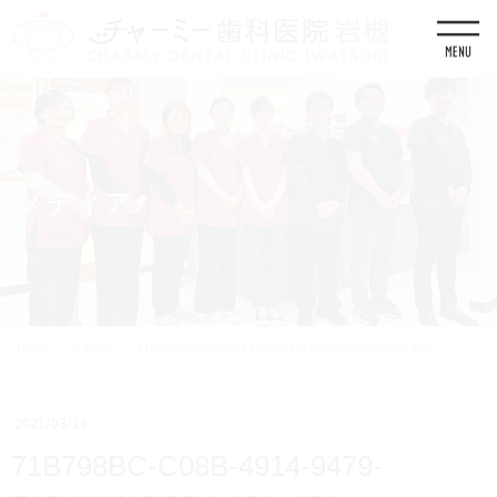
コ
ナ
ン
ビ
テ
ゲ
ン
ー
ツ
シ
に
ョ
移
ン
動
に
移
メディア
動
HOME
メディア
71B798BC-C08B-4914-9479-E8E66859DBD1-150×150
2021/03/13
71B798BC-C08B-4914-9479-