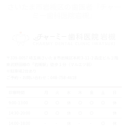
さいたま市岩槻区の歯医者『チャー
ミー歯科医院岩槻』
〒339-0057 埼玉県さいたま市岩槻区本町3-11-2 森庄ビル２階
東武野田線の「岩槻駅」徒歩１分（マルエツ前）
※駐車場2台あり
ご予約・お問い合わせ：048-758-4618
診療時間
月
火
水
木
金
土
日
9:00-13:00
◎
◎
休
◎
◎
◎
休
14:30-20:00
◎
◎
休
◎
◎
休
14:00-18:00
-
-
休
-
-
◎
休