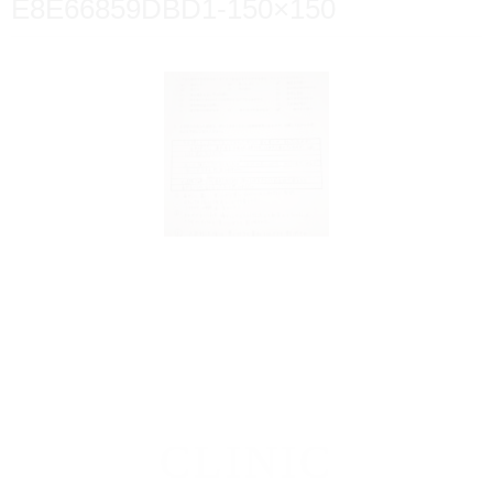
E8E66859DBD1-150×150
CLINIC