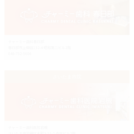
チャーミー歯科春日部
春日部市上蛭田132-4 昭和第二ビル2階
048-752-5606
さいたま市院
チャーミー歯科医院岩槻
さいたま市岩槻区本町3-11-2 森庄ビル2階