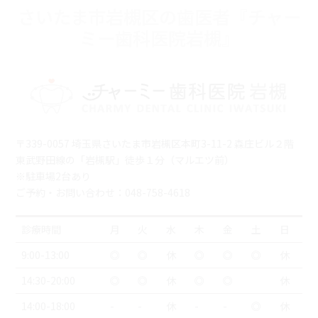
さいたま市岩槻区の歯医者『チャー
ミー歯科医院岩槻』
〒339-0057 埼玉県さいたま市岩槻区本町3-11-2 森庄ビル２階
東武野田線の「岩槻駅」徒歩１分（マルエツ前）
※駐車場2台あり
ご予約・お問い合わせ：048-758-4618
診療時間
月
火
水
木
金
土
日
9:00-13:00
◎
◎
休
◎
◎
◎
休
14:30-20:00
◎
◎
休
◎
◎
休
14:00-18:00
-
-
休
-
-
◎
休