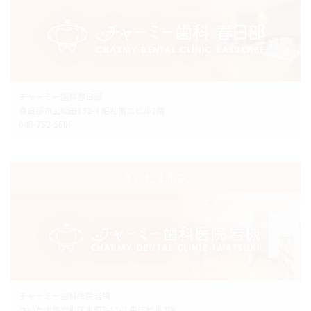
チャーミー歯科春日部
春日部市上蛭田132-4 昭和第二ビル2階
048-752-5606
さいたま市院
チャーミー歯科医院岩槻
さいたま市岩槻区本町3-11-2 森庄ビル2階