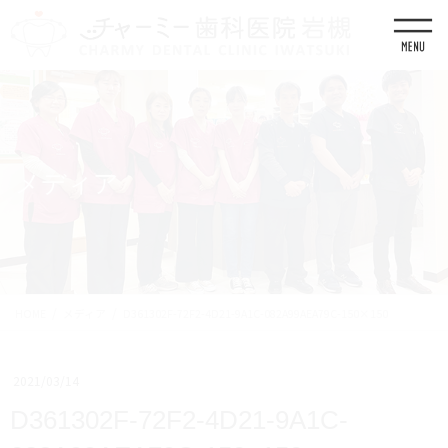
コ
ナ
ン
ビ
テ
ゲ
ン
ー
ツ
シ
に
ョ
移
ン
動
に
移
メディア
動
HOME
メディア
D361302F-72F2-4D21-9A1C-082A99AEA79C-150×150
2021/03/14
D361302F-72F2-4D21-9A1C-