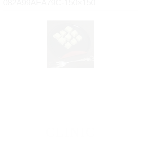
082A99AEA79C-150×150
CLINIC