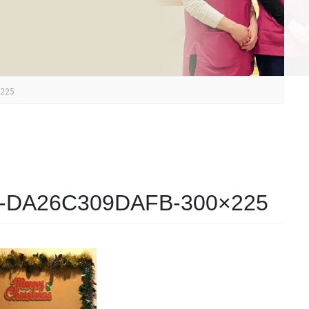
×225
F-DA26C309DAFB-300×225