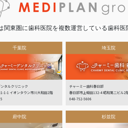
は関東圏に歯科医院を複数運営している歯科医
千葉院
埼玉院
デンタルクリニック
チャーミー歯科春日部
1-1-1 イオンタウン市川大和田2階
春日部市上蛭田132-4 昭和第二ビル2
05
048-752-5606
府中院
杉並院