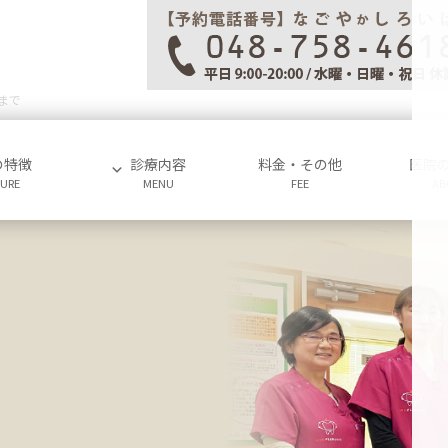
まで
の特徴
診療内容
料金・その他
医院
TURE
MENU
FEE
AB