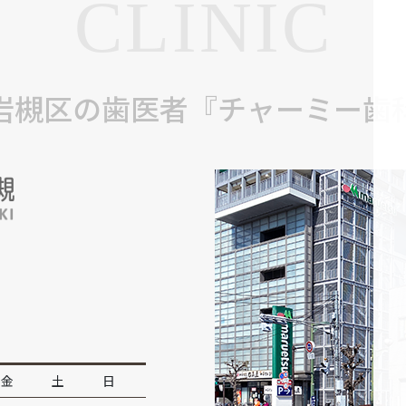
CLINIC
岩槻区の歯医者『チャーミー歯
金
土
日