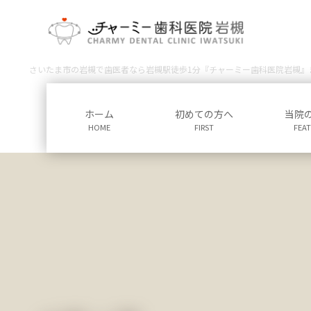
コ
ナ
ン
ビ
テ
ゲ
ン
ー
さいたま市の岩槻で歯医者なら岩槻駅徒歩1分『チャーミー歯科医院岩槻』
ツ
シ
に
ョ
移
ン
ホーム
初めての方へ
当院
動
に
HOME
FIRST
FEA
移
動