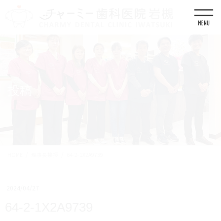
コ
ナ
ン
ビ
テ
ゲ
ン
ー
ツ
シ
に
ョ
移
ン
動
に
移
投稿
動
HOME
理事長挨拶
64-2-1X2A9739
2024/04/27
64-2-1X2A9739