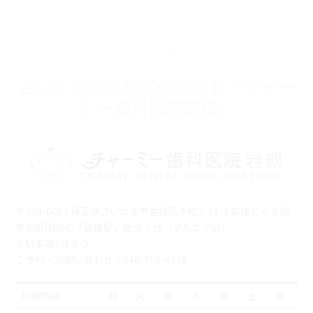
CLINIC
さいたま市岩槻区の歯医者『チャー
ミー歯科医院岩槻』
〒339-0057 埼玉県さいたま市岩槻区本町3-11-2 森庄ビル２階
東武野田線の「岩槻駅」徒歩１分（マルエツ前）
※駐車場2台あり
ご予約・お問い合わせ：048-758-4618
診療時間
月
火
水
木
金
土
日