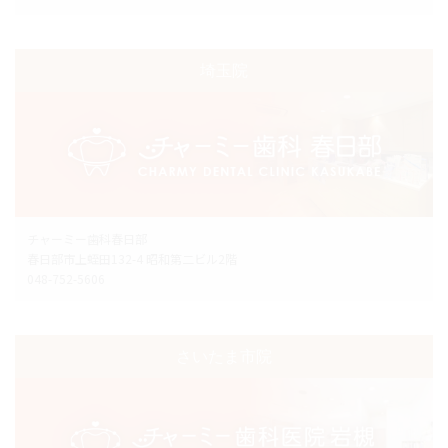
埼玉院
チャーミー歯科春日部
春日部市上蛭田132-4 昭和第二ビル2階
048-752-5606
さいたま市院