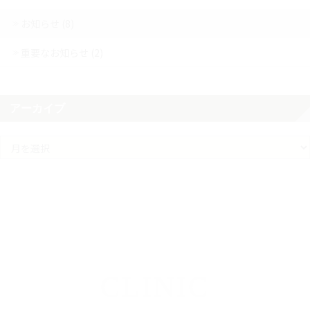
お知らせ (8)
重要なお知らせ (2)
アーカイブ
ア
ー
カ
イ
ブ
CLINIC