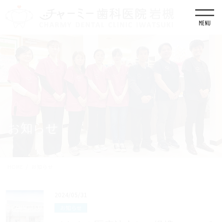
コ
ナ
ン
ビ
テ
ゲ
ン
ー
ツ
シ
に
ョ
移
ン
動
に
移
動
お知らせ
HOME
お知らせ
2024/05/31
お知らせ