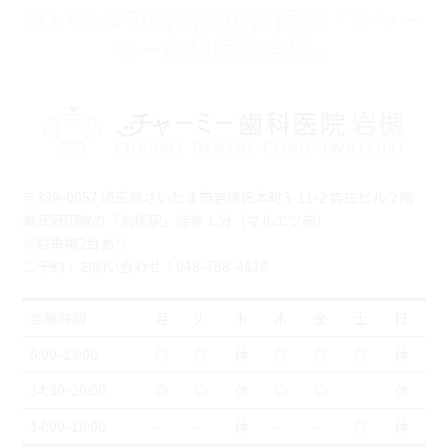
さいたま市岩槻区の歯医者『チャー
ミー歯科医院岩槻』
〒339-0057 埼玉県さいたま市岩槻区本町3-11-2 森庄ビル２階
東武野田線の「岩槻駅」徒歩１分（マルエツ前）
※駐車場2台あり
ご予約・お問い合わせ：048-758-4618
診療時間
月
火
水
木
金
土
日
9:00-13:00
◎
◎
休
◎
◎
◎
休
14:30-20:00
◎
◎
休
◎
◎
休
14:00-18:00
-
-
休
-
-
◎
休