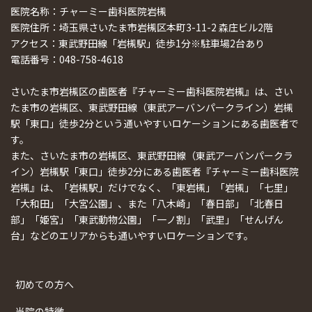
医院名称：チャーミー歯科医院岩槻
医院住所：埼玉県さいたま市岩槻区本町3-11-2 森庄ビル2階
アクセス：東武野田線「岩槻駅」徒歩1分※駐車場2台あり
電話番号：048-758-4618
さいたま市岩槻区の歯医者『チャーミー歯科医院岩槻』は、さい
たま市の岩槻区、東武野田線（東武アーバンパークライン）岩槻
駅「東口」徒歩2分という通いやすいロケーションにある歯医者で
す。
また、さいたま市の岩槻区、東武野田線（東武アーバンパークラ
イン）岩槻駅「東口」徒歩2分にある歯医者『チャーミー歯科医院
岩槻』は、「岩槻駅」だけでなく、「東岩槻」「岩槻」「七里」
「大和田」「大宮公園」、また「八木崎」「春日部」「北春日
部」「姫宮」「東武動物公園」「一ノ割」「武里」「せんげん
台」などのエリアからも通いやすいロケーションです。
初めての方へ
当院の特徴