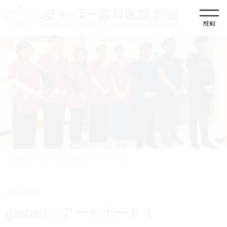
コ
ナ
ン
ビ
テ
ゲ
ン
ー
ツ
シ
に
ョ
移
ン
動
に
移
メディア
動
HOME
メディア
gssbana_アートボード 1
2021/09/22
gssbana_アートボード 1