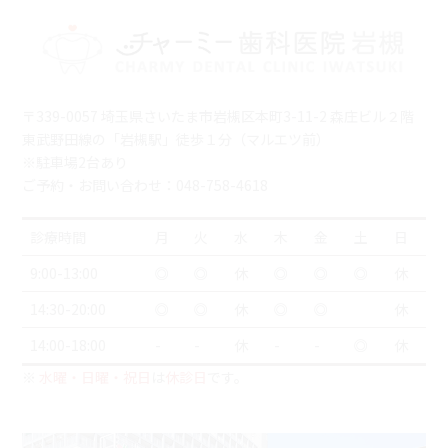
〒339-0057 埼玉県さいたま市岩槻区本町3-11-2 森庄ビル２階
東武野田線の「岩槻駅」徒歩１分（マルエツ前）
※駐車場2台あり
ご予約・お問い合わせ：048-758-4618
診療時間
月
火
水
木
金
土
日
9:00-13:00
◎
◎
休
◎
◎
◎
休
14:30-20:00
◎
◎
休
◎
◎
休
14:00-18:00
-
-
休
-
-
◎
休
※
水曜・日曜・祝日
は
休診日
です。