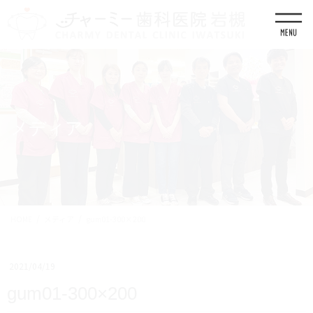
コ
ナ
ン
ビ
テ
ゲ
ン
ー
ツ
シ
に
ョ
移
ン
動
に
移
メディア
動
HOME
メディア
gum01-300×200
2021/04/19
gum01-300×200