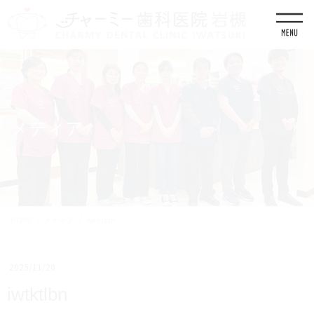
コ
ナ
ン
ビ
テ
ゲ
ン
ー
ツ
シ
に
ョ
移
ン
動
に
移
メディア
動
HOME
メディア
iwtktlbn
2025/11/20
iwtktlbn