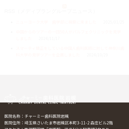
RSS（メディプラングループニュース）
ニューヨーク大学 歯学部に視察に来ました
2025/01/25
中国からのツアーの一団50人がパルフェクリニックを見学
しました
2024/11/17
スマーティ矯正をしている中国人歯科医師に対して神奈川歯
科大学の見学ツアーを企画しました
2024/10/29
医院名称：チャーミー歯科医院岩槻
医院住所：埼玉県さいたま市岩槻区本町3-11-2 森庄ビル2階