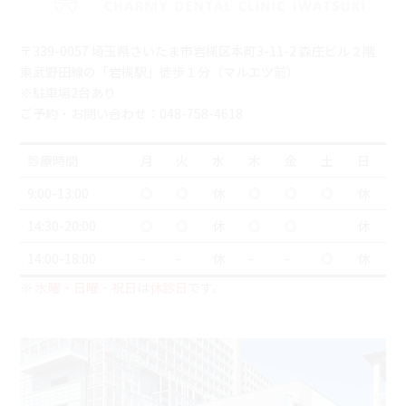
〒339-0057 埼玉県さいたま市岩槻区本町3-11-2 森庄ビル２階
東武野田線の「岩槻駅」徒歩１分（マルエツ前）
※駐車場2台あり
ご予約・お問い合わせ：048-758-4618
診療時間
月
火
水
木
金
土
日
9:00-13:00
◎
◎
休
◎
◎
◎
休
14:30-20:00
◎
◎
休
◎
◎
休
14:00-18:00
-
-
休
-
-
◎
休
※
水曜・日曜・祝日
は
休診日
です。