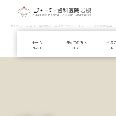
コ
ナ
ン
ビ
テ
ゲ
ン
ー
さいたま市の岩槻で歯医者なら岩槻駅徒歩1分『チャーミー歯科医院岩槻』
ツ
シ
に
ョ
移
ン
ホーム
初めての方へ
当院
動
に
HOME
FIRST
FEA
移
動