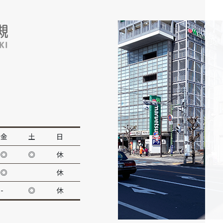
金
土
日
◎
◎
休
◎
休
-
◎
休