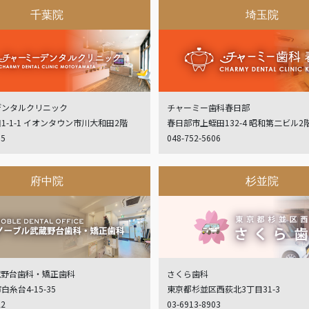
千葉院
埼玉院
デンタルクリニック
チャーミー歯科春日部
1-1-1 イオンタウン市川大和田2階
春日部市上蛭田132-4 昭和第二ビル2
05
048-752-5606
府中院
杉並院
蔵野台歯科・矯正歯科
さくら歯科
糸台4-15-35
東京都杉並区西荻北3丁目31-3
22
03-6913-8903