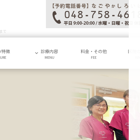
まで
の特徴
診療内容
料金・その他
医院
TURE
MENU
FEE
AB