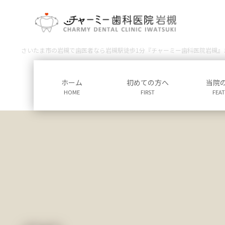
コ
ナ
ン
ビ
テ
ゲ
ン
ー
さいたま市の岩槻で歯医者なら岩槻駅徒歩1分『チャーミー歯科医院岩槻』
ツ
シ
に
ョ
移
ン
ホーム
初めての方へ
当院
動
に
HOME
FIRST
FEA
移
動