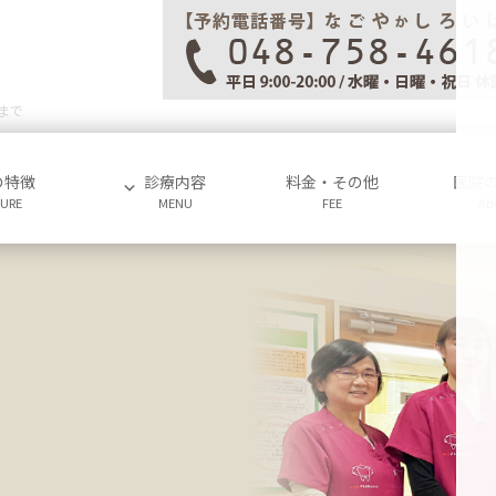
まで
の特徴
診療内容
料金・その他
医院
TURE
MENU
FEE
AB