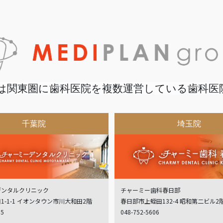
は関東圏に歯科医院を複数運営している歯科医
千葉院
埼玉院
デンタルクリニック
チャーミー歯科春日部
1-1-1 イオンタウン市川大和田2階
春日部市上蛭田132-4 昭和第二ビル2
05
048-752-5606