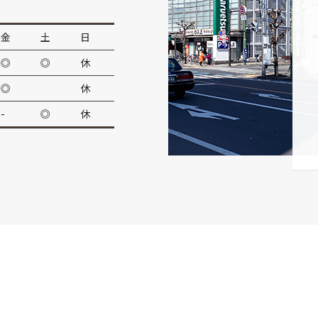
金
土
日
◎
◎
休
◎
休
-
◎
休