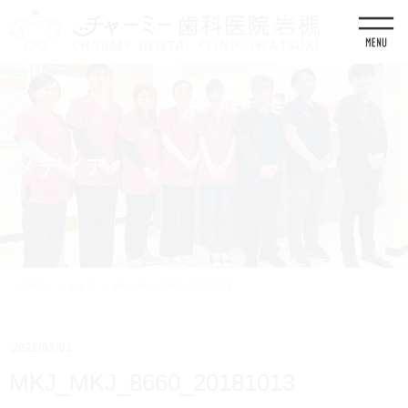
コ
ナ
ン
ビ
テ
ゲ
ン
ー
ツ
シ
に
ョ
移
ン
動
に
移
メディア
動
HOME
メディア
MKJ_MKJ_8660_20181013
2021/03/02
MKJ_MKJ_8660_20181013