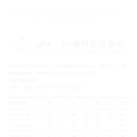
さいたま市岩槻区の歯医者『チャー
ミー歯科医院岩槻』
〒339-0057 埼玉県さいたま市岩槻区本町3-11-2 森庄ビル２階
東武野田線の「岩槻駅」徒歩１分（マルエツ前）
※駐車場2台あり
ご予約・お問い合わせ：048-758-4618
診療時間
月
火
水
木
金
土
日
9:00-13:00
◎
◎
休
◎
◎
◎
休
14:30-20:00
◎
◎
休
◎
◎
休
14:00-18:00
-
-
休
-
-
◎
休