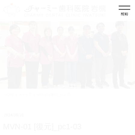
コ
ナ
ン
ビ
テ
ゲ
ン
ー
ツ
シ
に
ョ
移
ン
動
に
移
メディア
動
HOME
メディア
MVN-01 [復元]_pc1-03
2024/08/31
MVN-01 [復元]_pc1-03