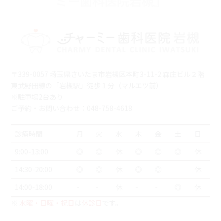
ミー歯科医院岩槻』
〒339-0057 埼玉県さいたま市岩槻区本町3-11-2 森庄ビル２階
東武野田線の「岩槻駅」徒歩１分（マルエツ前）
※駐車場2台あり
ご予約・お問い合わせ：048-758-4618
診療時間
月
火
水
木
金
土
日
9:00-13:00
◎
◎
休
◎
◎
◎
休
14:30-20:00
◎
◎
休
◎
◎
休
14:00-18:00
-
-
休
-
-
◎
休
※
水曜・日曜・祝日
は
休診日
です。