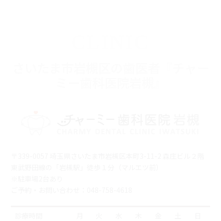
CLINIC
さいたま市岩槻区の歯医者『チャー
ミー歯科医院岩槻』
〒339-0057 埼玉県さいたま市岩槻区本町3-11-2 森庄ビル２階
東武野田線の「岩槻駅」徒歩１分（マルエツ前）
※駐車場2台あり
ご予約・お問い合わせ：048-758-4618
診療時間
月
火
水
木
金
土
日