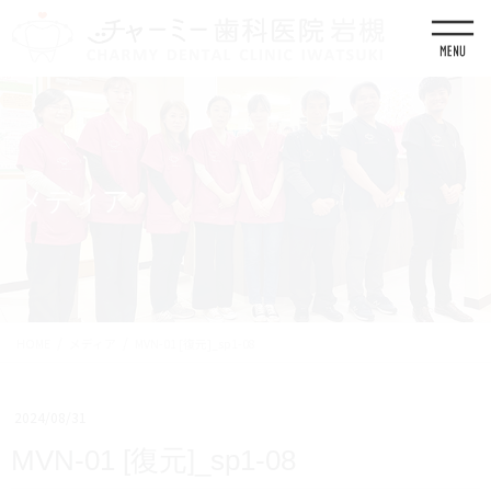
コ
ナ
ン
ビ
テ
ゲ
ン
ー
ツ
シ
に
ョ
移
ン
動
に
移
メディア
動
HOME
メディア
MVN-01 [復元]_sp1-08
2024/08/31
MVN-01 [復元]_sp1-08