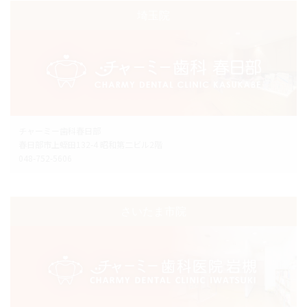
埼玉院
チャーミー歯科春日部
春日部市上蛭田132-4 昭和第二ビル2階
048-752-5606
さいたま市院