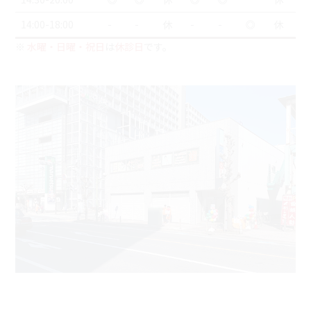
14:00-18:00
-
-
休
-
-
◎
休
※
水曜・日曜・祝日
は
休診日
です。