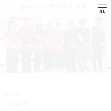
コ
ナ
ン
ビ
テ
ゲ
ン
ー
ツ
シ
に
ョ
移
ン
動
に
移
投稿
動
HOME
口腔がん検診
cancer05
2021/03/03
cancer05