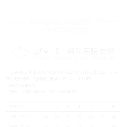
CLINIC
さいたま市岩槻区の歯医者『チャー
ミー歯科医院岩槻』
〒339-0057 埼玉県さいたま市岩槻区本町3-11-2 森庄ビル２階
東武野田線の「岩槻駅」徒歩１分（マルエツ前）
※駐車場2台あり
ご予約・お問い合わせ：048-758-4618
診療時間
月
火
水
木
金
土
日
9:00-13:00
◎
◎
休
◎
◎
◎
休
14:30-20:00
◎
◎
休
◎
◎
休