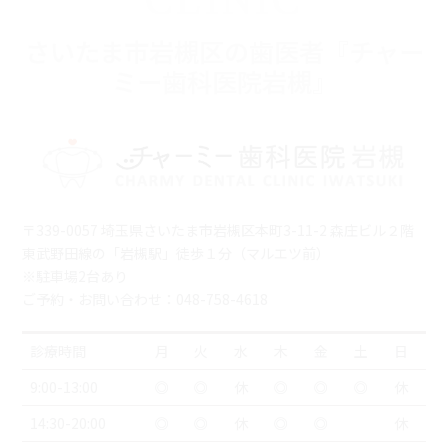
CLINIC
さいたま市岩槻区の歯医者『チャー
ミー歯科医院岩槻』
〒339-0057 埼玉県さいたま市岩槻区本町3-11-2 森庄ビル２階
東武野田線の「岩槻駅」徒歩１分（マルエツ前）
※駐車場2台あり
ご予約・お問い合わせ：048-758-4618
診療時間
月
火
水
木
金
土
日
9:00-13:00
◎
◎
休
◎
◎
◎
休
14:30-20:00
◎
◎
休
◎
◎
休