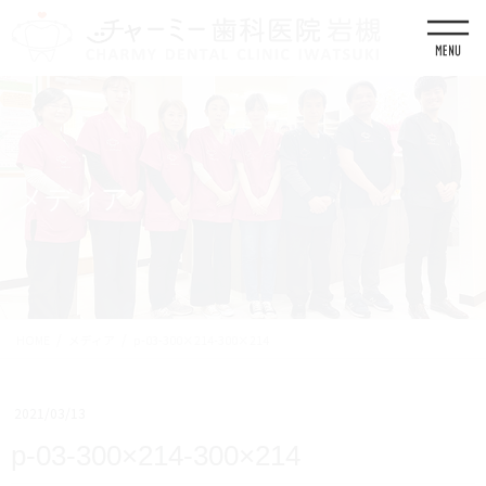
コ
ナ
ン
ビ
テ
ゲ
ン
ー
ツ
シ
に
ョ
移
ン
動
に
移
メディア
動
HOME
メディア
p-03-300×214-300×214
2021/03/13
p-03-300×214-300×214