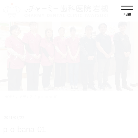
コ
ナ
ン
ビ
テ
ゲ
ン
ー
ツ
シ
に
ョ
移
ン
動
に
移
メディア
動
HOME
メディア
p-o-bana-01
2021/09/22
p-o-bana-01