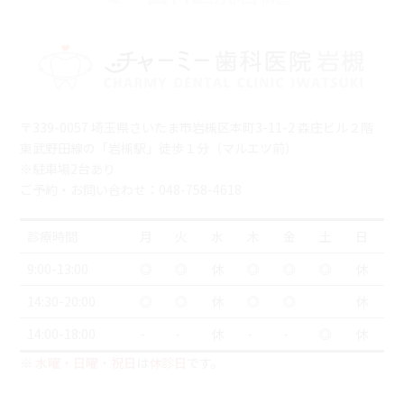
〒339-0057 埼玉県さいたま市岩槻区本町3-11-2 森庄ビル２階
東武野田線の「岩槻駅」徒歩１分（マルエツ前）
※駐車場2台あり
ご予約・お問い合わせ：048-758-4618
診療時間
月
火
水
木
金
土
日
9:00-13:00
◎
◎
休
◎
◎
◎
休
14:30-20:00
◎
◎
休
◎
◎
休
14:00-18:00
-
-
休
-
-
◎
休
※
水曜・日曜・祝日
は
休診日
です。