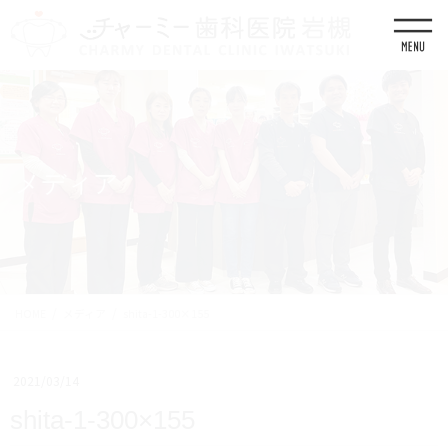
コ
ナ
ン
ビ
テ
ゲ
ン
ー
ツ
シ
に
ョ
移
ン
動
に
移
メディア
動
HOME
メディア
shita-1-300×155
2021/03/14
shita-1-300×155