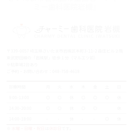
ミー歯科医院岩槻』
〒339-0057 埼玉県さいたま市岩槻区本町3-11-2 森庄ビル２階
東武野田線の「岩槻駅」徒歩１分（マルエツ前）
※駐車場2台あり
ご予約・お問い合わせ：048-758-4618
診療時間
月
火
水
木
金
土
日
9:00-13:00
◎
◎
休
◎
◎
◎
休
14:30-20:00
◎
◎
休
◎
◎
休
14:00-18:00
-
-
休
-
-
◎
休
※
水曜・日曜・祝日
は
休診日
です。