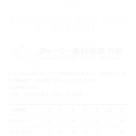
CLINIC
さいたま市岩槻区の歯医者『チャー
ミー歯科医院岩槻』
〒339-0057 埼玉県さいたま市岩槻区本町3-11-2 森庄ビル２階
東武野田線の「岩槻駅」徒歩１分（マルエツ前）
※駐車場2台あり
ご予約・お問い合わせ：048-758-4618
診療時間
月
火
水
木
金
土
日
9:00-13:00
◎
◎
休
◎
◎
◎
休
14:30-20:00
◎
◎
休
◎
◎
休