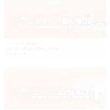
埼玉院
チャーミー歯科春日部
春日部市上蛭田132-4 昭和第二ビル2階
048-752-5606
さいたま市院