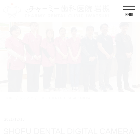
コ
ナ
ン
ビ
テ
ゲ
ン
ー
ツ
シ
に
ョ
移
ン
動
に
移
メディア
動
HOME
メディア
SHOFU DENTAL DIGITAL CAMERA
2021/12/10
SHOFU DENTAL DIGITAL CAMERA