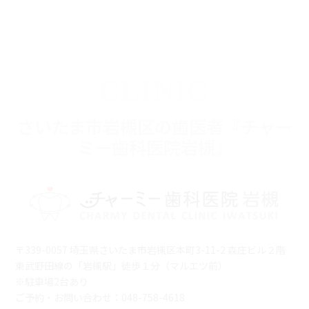
ブ
CLINIC
さいたま市岩槻区の歯医者『チャー
ミー歯科医院岩槻』
〒339-0057 埼玉県さいたま市岩槻区本町3-11-2 森庄ビル２階
東武野田線の「岩槻駅」徒歩１分（マルエツ前）
※駐車場2台あり
ご予約・お問い合わせ：048-758-4618