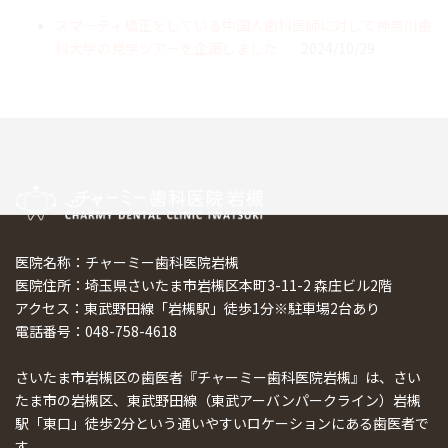
スマーティ矯正をしている中国人歯科医師に対して神奈川歯
科大学の見学ツアーを企画しました
2024/10/29
医院名称：チャーミー歯科医院岩槻
医院住所：埼玉県さいたま市岩槻区本町3-11-2 森庄ビル2階
アクセス：東武野田線「岩槻駅」徒歩1分※駐車場2台あり
電話番号：048-758-4618
さいたま市岩槻区の歯医者『チャーミー歯科医院岩槻』は、さい
たま市の岩槻区、東武野田線（東武アーバンパークライン）岩槻
駅「東口」徒歩2分という通いやすいロケーションにある歯医者で
す。