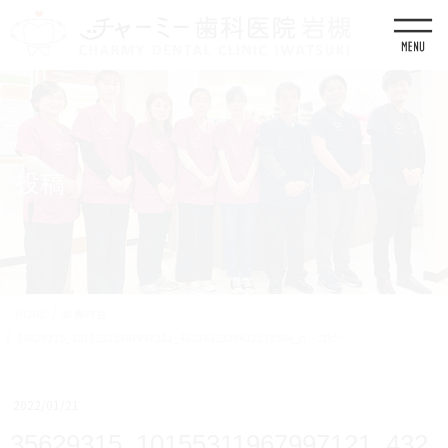
コ
ナ
ン
ビ
テ
ゲ
ン
ー
ツ
シ
に
ョ
移
ン
動
に
移
投稿
動
HOME
診療内容
35629315_10155311967997121_4323635339412373504_n – コピー
2022/01/21
35629315_10155311967997121_432