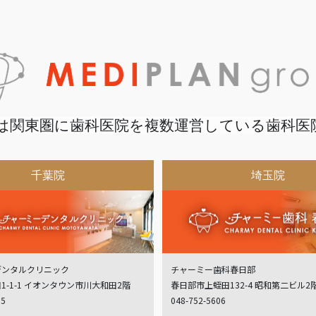
は関東圏に歯科医院を複数運営している歯科医
千葉院
埼玉院
デンタルクリニック
チャーミー歯科春日部
1-1-1 イオンタウン市川大和田2階
春日部市上蛭田132-4 昭和第二ビル2
05
048-752-5606