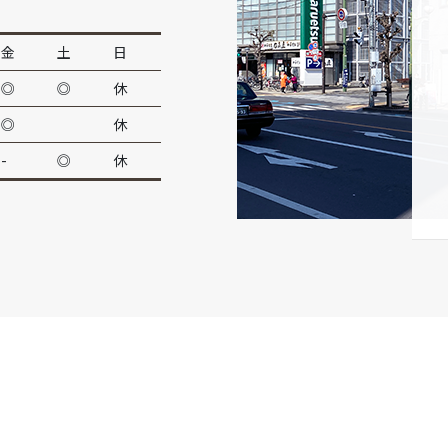
金
土
日
◎
◎
休
◎
休
-
◎
休