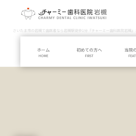
コ
ナ
ン
ビ
テ
ゲ
ン
ー
さいたま市の岩槻で歯医者なら岩槻駅徒歩1分『チャーミー歯科医院岩槻』
ツ
シ
に
ョ
移
ン
ホーム
初めての方へ
当院
動
に
HOME
FIRST
FEA
移
動