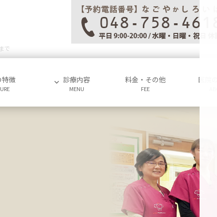
まで
の特徴
診療内容
料金・その他
医院
TURE
MENU
FEE
AB