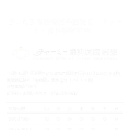
CLINIC
さいたま市岩槻区の歯医者『チャー
ミー歯科医院岩槻』
〒339-0057 埼玉県さいたま市岩槻区本町3-11-2 森庄ビル２階
東武野田線の「岩槻駅」徒歩１分（マルエツ前）
※駐車場2台あり
ご予約・お問い合わせ：048-758-4618
診療時間
月
火
水
木
金
土
日
9:00-13:00
◎
◎
休
◎
◎
◎
休
14:30-20:00
◎
◎
休
◎
◎
休