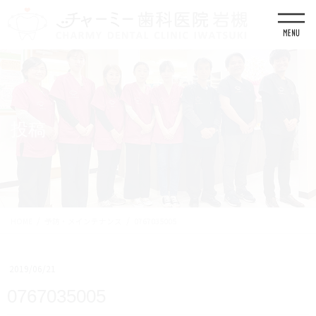
コ
ナ
ン
ビ
テ
ゲ
ン
ー
ツ
シ
に
ョ
移
ン
動
に
移
投稿
動
HOME
予防・メインテナンス
0767035005
2019/06/21
0767035005