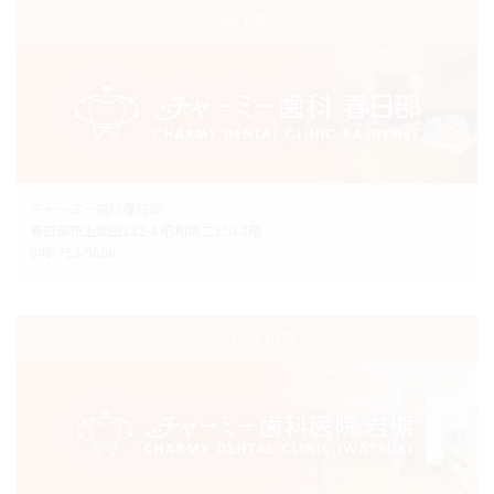
埼玉院
チャーミー歯科春日部
春日部市上蛭田132-4 昭和第二ビル2階
048-752-5606
さいたま市院