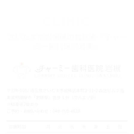
CLINIC
さいたま市岩槻区の歯医者『チャー
ミー歯科医院岩槻』
〒339-0057 埼玉県さいたま市岩槻区本町3-11-2 森庄ビル２階
東武野田線の「岩槻駅」徒歩１分（マルエツ前）
※駐車場2台あり
ご予約・お問い合わせ：048-758-4618
診療時間
月
火
水
木
金
土
日