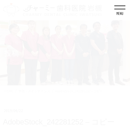
コ
ナ
ン
ビ
テ
ゲ
ン
ー
ツ
シ
に
ョ
移
ン
動
に
移
投稿
動
HOME
予防・メインテナンス
AdobeStock_242281252 – コピー
2019/06/22
AdobeStock_242281252 – コピー