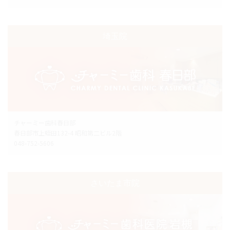
埼玉院
チャーミー歯科春日部
春日部市上蛭田132-4 昭和第二ビル2階
048-752-5606
さいたま市院