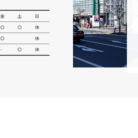
金
土
日
◎
◎
休
◎
休
-
◎
休