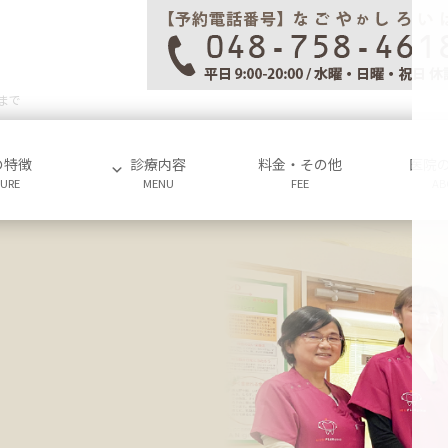
まで
の特徴
診療内容
料金・その他
医院
TURE
MENU
FEE
AB