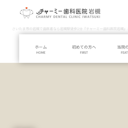
コ
ナ
ン
ビ
テ
ゲ
ン
ー
さいたま市の岩槻で歯医者なら岩槻駅徒歩1分『チャーミー歯科医院岩槻』
ツ
シ
に
ョ
移
ン
ホーム
初めての方へ
当院
動
に
HOME
FIRST
FEA
移
動