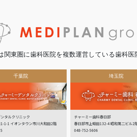
は関東圏に歯科医院を複数運営している歯科医
千葉院
埼玉院
デンタルクリニック
チャーミー歯科春日部
1-1-1 イオンタウン市川大和田2階
春日部市上蛭田132-4 昭和第二ビル2
05
048-752-5606