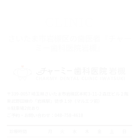
CLINIC
さいたま市岩槻区の歯医者『チャー
ミー歯科医院岩槻』
〒339-0057 埼玉県さいたま市岩槻区本町3-11-2 森庄ビル２階
東武野田線の「岩槻駅」徒歩１分（マルエツ前）
※駐車場2台あり
ご予約・お問い合わせ：048-758-4618
診療時間
月
火
水
木
金
土
日