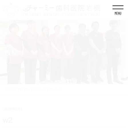
コ
ナ
ン
ビ
テ
ゲ
ン
ー
ツ
シ
に
ョ
移
ン
動
に
移
投稿
動
HOME
白い歯・セラミック治療
w2
2020/08/01
w2