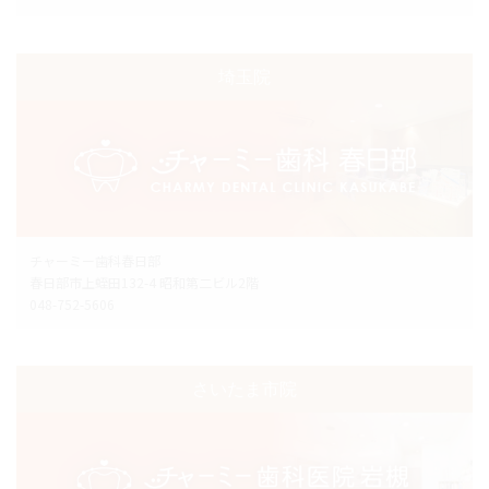
埼玉院
チャーミー歯科春日部
春日部市上蛭田132-4 昭和第二ビル2階
048-752-5606
さいたま市院