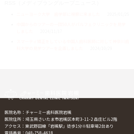
RSS（メディプラングループニュース）
ニューヨーク大学 歯学部に視察に来ました
2025/01/25
中国からのツアーの一団50人がパルフェクリニックを見学
しました
2024/11/17
スマーティ矯正をしている中国人歯科医師に対して神奈川歯
科大学の見学ツアーを企画しました
2024/10/29
医院名称：チャーミー歯科医院岩槻
医院住所：埼玉県さいたま市岩槻区本町3-11-2 森庄ビル2階
アクセス：東武野田線「岩槻駅」徒歩1分※駐車場2台あり
電話番号：048-758-4618