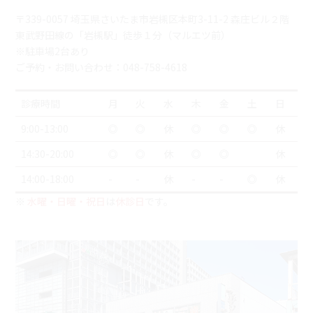
〒339-0057 埼玉県さいたま市岩槻区本町3-11-2 森庄ビル２階
東武野田線の「岩槻駅」徒歩１分（マルエツ前）
※駐車場2台あり
ご予約・お問い合わせ：048-758-4618
診療時間
月
火
水
木
金
土
日
9:00-13:00
◎
◎
休
◎
◎
◎
休
14:30-20:00
◎
◎
休
◎
◎
休
14:00-18:00
-
-
休
-
-
◎
休
※
水曜・日曜・祝日
は
休診日
です。