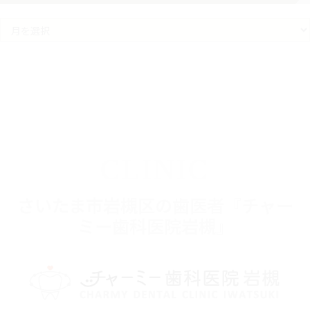
ア
ー
カ
イ
ブ
CLINIC
さいたま市岩槻区の歯医者『チャー
ミー歯科医院岩槻』