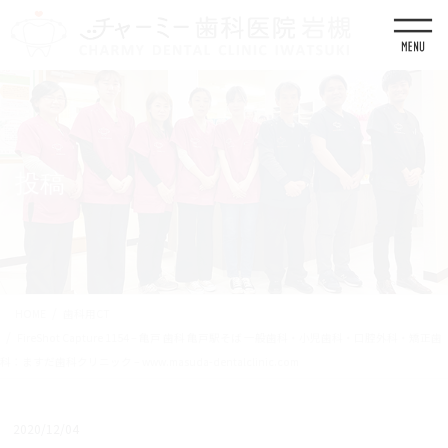
コ
ナ
ン
ビ
テ
ゲ
ン
ー
ツ
シ
に
ョ
移
ン
動
に
移
投稿
動
HOME
歯科用CT
FireShot Capture 1154 – 亀戸 歯科 亀戸駅そば 一般歯科・小児歯科・口腔外科・矯正歯
科：ますだ歯科クリニック – www.masuda-dentalclinic.com
2020/12/04