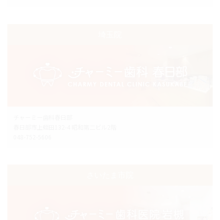
埼玉院
チャーミー歯科春日部
春日部市上蛭田132-4 昭和第二ビル2階
048-752-5606
さいたま市院