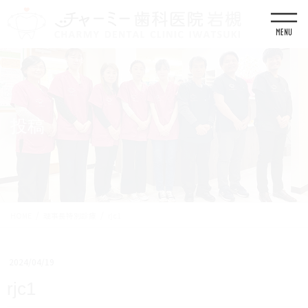
コ
ナ
ン
ビ
テ
ゲ
ン
ー
ツ
シ
に
ョ
移
ン
動
に
移
投稿
動
HOME
理事長特別診療
rjc1
2024/04/19
rjc1