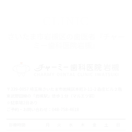
CLINIC
さいたま市岩槻区の歯医者『チャー
ミー歯科医院岩槻』
〒339-0057 埼玉県さいたま市岩槻区本町3-11-2 森庄ビル２階
東武野田線の「岩槻駅」徒歩１分（マルエツ前）
※駐車場2台あり
ご予約・お問い合わせ：048-758-4618
診療時間
月
火
水
木
金
土
日