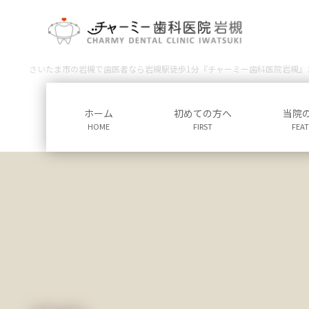
コ
ナ
ン
ビ
テ
ゲ
ン
ー
さいたま市の岩槻で歯医者なら岩槻駅徒歩1分『チャーミー歯科医院岩槻』
ツ
シ
に
ョ
移
ン
ホーム
初めての方へ
当院
動
に
HOME
FIRST
FEA
移
動