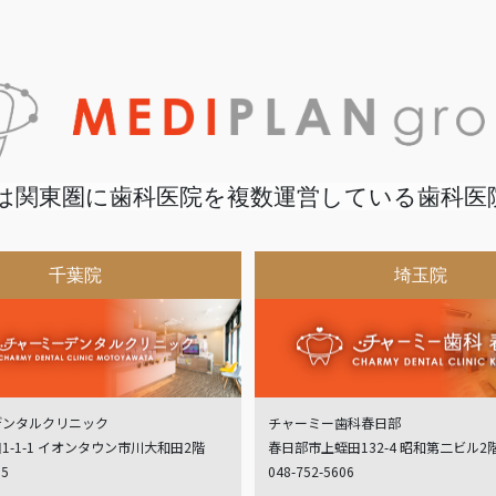
は関東圏に歯科医院を複数運営している歯科医
千葉院
埼玉院
デンタルクリニック
チャーミー歯科春日部
1-1-1 イオンタウン市川大和田2階
春日部市上蛭田132-4 昭和第二ビル2
05
048-752-5606