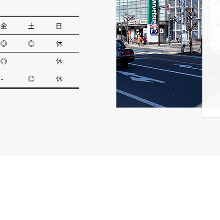
金
土
日
◎
◎
休
◎
休
-
◎
休