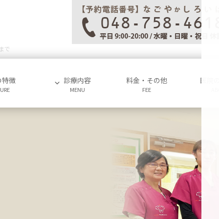
まで
の特徴
診療内容
料金・その他
医院
TURE
MENU
FEE
AB